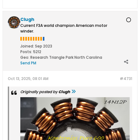
Clugh
Current F3A world champion American motor
winder.
Joined:
Sep 2023
Posts:
5212
Geo
:
Research Triangle Park North Carolina
Send PM
Oct 13, 2025, 08:01 AM
#4731
Originally posted by
Clugh