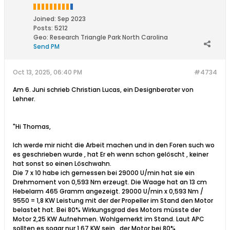
Joined:
Sep 2023
Posts:
5212
Geo
:
Research Triangle Park North Carolina
Send PM
Oct 13, 2025, 06:40 PM
#4734
Am 6. Juni schrieb Christian Lucas, ein Designberater von
Lehner.
"Hi Thomas,
Ich werde mir nicht die Arbeit machen und in den Foren such wo
es geschrieben wurde , hat Er eh wenn schon gelöscht , keiner
hat sonst so einen Löschwahn.
Die 7 x 10 habe ich gemessen bei 29000 U/min hat sie ein
Drehmoment von 0,593 Nm erzeugt. Die Waage hat an 13 cm
Hebelarm 465 Gramm angezeigt. 29000 U/min x 0,593 Nm /
9550 = 1,8 KW Leistung mit der der Propeller im Stand den Motor
belastet hat. Bei 80% Wirkungsgrad des Motors müsste der
Motor 2,25 KW Aufnehmen. Wohlgemerkt im Stand. Laut APC
sollten es sogar nur 1,67 KW sein , der Motor bei 80%