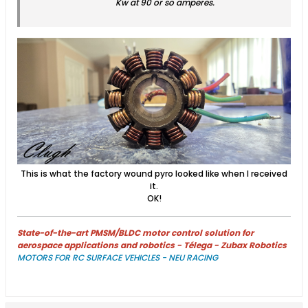
Kw at 90 or so amperes.
This is what the factory wound pyro looked like when I received
it.
OK!
State-of-the-art PMSM/BLDC motor control solution for
aerospace applications and robotics - Télega - Zubax Robotics
MOTORS FOR RC SURFACE VEHICLES - NEU RACING