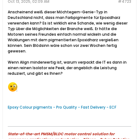
Oct 13, 2025, 02:09 AM
#4723
Anscheinend weiß dieser Möchtegern-Genie-Typ in
Deutschland nicht, dass man Farbpigmente für Epoxidharz
verwenden kann? Es ist wirklich eine Schande, wie wenig dieser
Typ über die Möglichkeiten der Branche weiß. Er hätte die
Motoren seines Freundes einfach normal wickeln und die
Wicklungen mit dem pigmentierten Epoxidharz vergießen
können. Sein Blödsinn wäre schon vor zwei Wochen fertig
gewesen.
Wenn Align minderwertig ist, warum verpackt die IT es dann in
einen reinen Isolator wie Peek, der angeblich die Leistung
reduziert, und gibt es Ihnen?
Epoxy Colour pigments - Pro Quality - Fast Delivery - ECF
State-of-the-art PMSM/BLDC motor control solution for