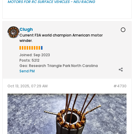
MOTORS FOR RC SURFACE VEHICLES - NEU RACING
Clugh
Current F3A world champion American motor
winder.
Joined:
Sep 2023
Posts:
5212
Geo
:
Research Triangle Park North Carolina
Send PM
Oct 13, 2025, 07:29 AM
#4730