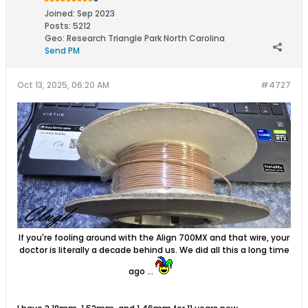
Joined:
Sep 2023
Posts:
5212
Geo
:
Research Triangle Park North Carolina
Send PM
Oct 13, 2025, 06:20 AM
#4727
If you're fooling around with the Align 700MX and that wire, your
doctor is literally a decade behind us. We did all this a long time
ago ...