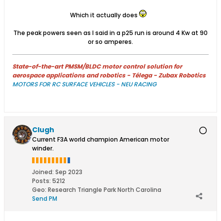
Which it actually does
The peak powers seen as I said in a p25 run is around 4 Kw at 90
or so amperes.
State-of-the-art PMSM/BLDC motor control solution for
aerospace applications and robotics - Télega - Zubax Robotics
MOTORS FOR RC SURFACE VEHICLES - NEU RACING
Clugh
Current F3A world champion American motor
winder.
Joined:
Sep 2023
Posts:
5212
Geo
:
Research Triangle Park North Carolina
Send PM