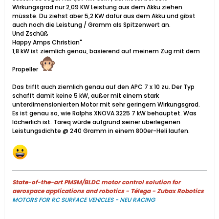
Wirkungsgrad nur 2,09 KW Leistung aus dem Akku ziehen
müsste. Du ziehst aber 5,2 KW dafür aus dem Akku und gibst
auch noch die Leistung / Gramm als Spitzenwert an.
Und Zschüß
Happy Amps Christian​"
1,8 kW ist ziemlich genau, basierend auf meinem Zug mit dem
Propeller
Das trifft auch ziemlich genau auf den APC 7 x 10 zu. Der Typ
schafft damit keine 5 kW, außer mit einem stark
unterdimensionierten Motor mit sehr geringem Wirkungsgrad.
Es ist genau so, wie Ralphs XNOVA 3225 7 kW behauptet. Was
lächerlich ist. Tareq würde aufgrund seiner überlegenen
Leistungsdichte @ 240 Gramm in einem 800er-Heli laufen.
State-of-the-art PMSM/BLDC motor control solution for
aerospace applications and robotics - Télega - Zubax Robotics
MOTORS FOR RC SURFACE VEHICLES - NEU RACING