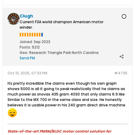
Clugh
Current F3A world champion American motor
winder.
Joined:
Sep 2023
Posts:
5212
Geo
:
Research Triangle Park North Carolina
Send PM
Oct 13, 2025, 07:33 PM
#4735
Its pretty incredible the claims even though his own graph
shows 5000 is all it going to peak realistically that he claims as
much power as xnovas 435 gram 4030 that only claims 6.9 like
Similar to the MX 700 in the same class and size. He honestly
believes it is usable power in his 240 gram direct drive machine.
State-of-the-art PMSM/BLDC motor control solution for