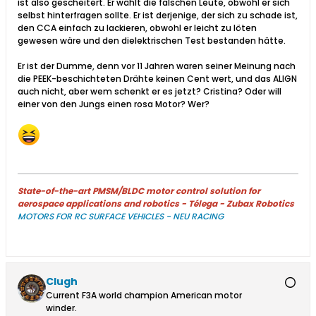
ist also gescheitert. Er wählt die falschen Leute, obwohl er sich
selbst hinterfragen sollte. Er ist derjenige, der sich zu schade ist,
den CCA einfach zu lackieren, obwohl er leicht zu löten
gewesen wäre und den dielektrischen Test bestanden hätte.
Er ist der Dumme, denn vor 11 Jahren waren seiner Meinung nach
die PEEK-beschichteten Drähte keinen Cent wert, und das ALIGN
auch nicht, aber wem schenkt er es jetzt? Cristina? Oder will
einer von den Jungs einen rosa Motor? Wer?​
State-of-the-art PMSM/BLDC motor control solution for
aerospace applications and robotics - Télega - Zubax Robotics
MOTORS FOR RC SURFACE VEHICLES - NEU RACING
Clugh
Current F3A world champion American motor
winder.