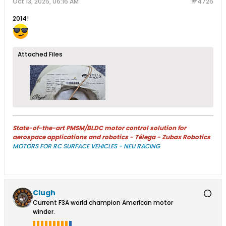
Oct 13, 2025, 06:16 AM
#4726
2014!
Attached Files
State-of-the-art PMSM/BLDC motor control solution for
aerospace applications and robotics - Télega - Zubax Robotics
MOTORS FOR RC SURFACE VEHICLES - NEU RACING
Clugh
Current F3A world champion American motor
winder.