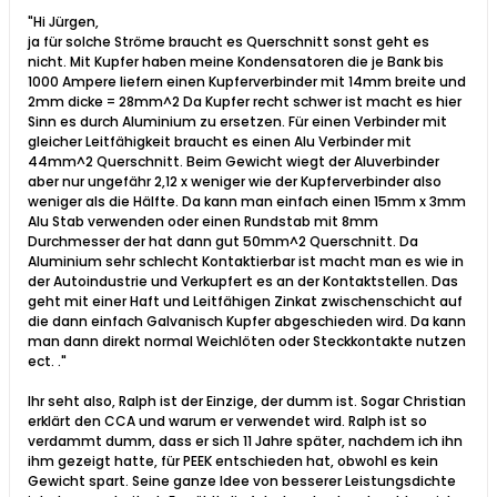
"Hi Jürgen,
ja für solche Ströme braucht es Querschnitt sonst geht es
nicht. Mit Kupfer haben meine Kondensatoren die je Bank bis
1000 Ampere liefern einen Kupferverbinder mit 14mm breite und
2mm dicke = 28mm^2 Da Kupfer recht schwer ist macht es hier
Sinn es durch Aluminium zu ersetzen. Für einen Verbinder mit
gleicher Leitfähigkeit braucht es einen Alu Verbinder mit
44mm^2 Querschnitt. Beim Gewicht wiegt der Aluverbinder
aber nur ungefähr 2,12 x weniger wie der Kupferverbinder also
weniger als die Hälfte. Da kann man einfach einen 15mm x 3mm
Alu Stab verwenden oder einen Rundstab mit 8mm
Durchmesser der hat dann gut 50mm^2 Querschnitt. Da
Aluminium sehr schlecht Kontaktierbar ist macht man es wie in
der Autoindustrie und Verkupfert es an der Kontaktstellen. Das
geht mit einer Haft und Leitfähigen Zinkat zwischenschicht auf
die dann einfach Galvanisch Kupfer abgeschieden wird. Da kann
man dann direkt normal Weichlöten oder Steckkontakte nutzen
ect. ."
Ihr seht also, Ralph ist der Einzige, der dumm ist. Sogar Christian
erklärt den CCA und warum er verwendet wird. Ralph ist so
verdammt dumm, dass er sich 11 Jahre später, nachdem ich ihn
ihm gezeigt hatte, für PEEK entschieden hat, obwohl es kein
Gewicht spart. Seine ganze Idee von besserer Leistungsdichte