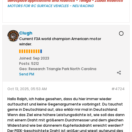
aerospace applications and robotics - Télega - Zubax Robotics
MOTORS FOR RC SURFACE VEHICLES - NEU RACING
Clugh
Current F3A world champion American motor
winder.
Joined:
Sep 2023
Posts:
5212
Geo
:
Research Triangle Park North Carolina
Send PM
Oct 13, 2025, 05:53 AM
#4724
Hallo Ralph, ich habe gesehen, dass du hier immer wieder
auftauchst und keine Gegenargumente vorbringst. Du tauchst
gerne in Deutschland auf, also erklär mir mal in Deutschland:
Wenn das Ziel eine höhere Leistungsdichte ist, wie soll das dann
mit einem Draht mit größerem Durchmesser und dem gleichen
Widerstand wie bei dünnerem Kupferlackdraht erreicht werden?
Der PEEK-beschichtete Draht ist größer und wiegt aufgrund des