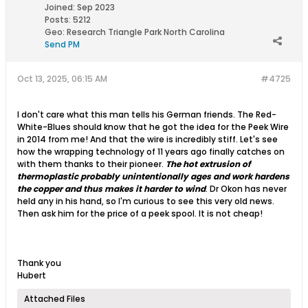
Joined:
Sep 2023
Posts:
5212
Geo
:
Research Triangle Park North Carolina
Send PM
Oct 13, 2025, 06:15 AM
#4725
I don't care what this man tells his German friends. The Red-
White-Blues should know that he got the idea for the Peek Wire
in 2014 from me! And that the wire is incredibly stiff. Let's see
how the wrapping technology of 11 years ago finally catches on
with them thanks to their pioneer.
The hot extrusion of
thermoplastic probably unintentionally ages and work hardens
the copper and thus makes it harder to wind
. Dr Okon has never
held any in his hand, so I'm curious to see this very old news.
Then ask him for the price of a peek spool. It is not cheap!
Thank you
Hubert
Attached Files