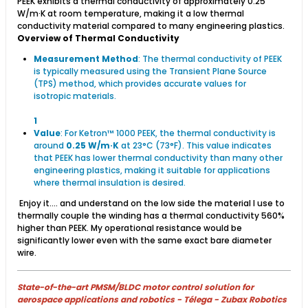
PEEK exhibits a thermal conductivity of approximately 0.25
W/m·K at room temperature, making it a low thermal
conductivity material compared to many engineering plastics.
Overview of Thermal Conductivity
Measurement Method
: The thermal conductivity of PEEK
is typically measured using the Transient Plane Source
(TPS) method, which provides accurate values for
isotropic materials.
1
Value
: For Ketron™ 1000 PEEK, the thermal conductivity is
around
0.25 W/m·K
at 23°C (73°F). This value indicates
that PEEK has lower thermal conductivity than many other
engineering plastics, making it suitable for applications
where thermal insulation is desired.
​ Enjoy it.... and understand on the low side the material I use to
thermally couple the winding has a thermal conductivity 560%
higher than PEEK. My operational resistance would be
significantly lower even with the same exact bare diameter
wire.
State-of-the-art PMSM/BLDC motor control solution for
aerospace applications and robotics - Télega - Zubax Robotics