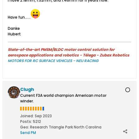
I have 2.18mm, 1.52mm, and 1.46mm for 11 years now.
Have fun......
Danke
Hubert
State-of-the-art PMSM/BLDC motor control solution for
aerospace applications and robotics - Télega - Zubax Robotics
MOTORS FOR RC SURFACE VEHICLES - NEU RACING
Clugh
Current F3A world champion American motor
winder.
Joined:
Sep 2023
Posts:
5212
Geo
:
Research Triangle Park North Carolina
Send PM