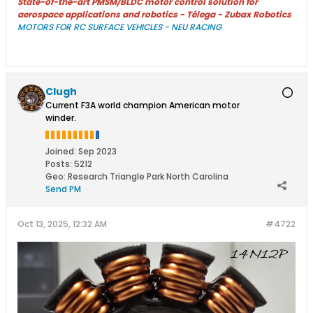
State-of-the-art PMSM/BLDC motor control solution for
aerospace applications and robotics - Télega - Zubax Robotics
MOTORS FOR RC SURFACE VEHICLES - NEU RACING
Clugh
Current F3A world champion American motor
winder.
Joined:
Sep 2023
Posts:
5212
Geo
:
Research Triangle Park North Carolina
Send PM
Oct 13, 2025, 12:32 AM
#4722