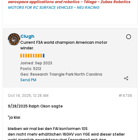
aerospace applications and robotics - Télega - Zubax Robotics
MOTORS FOR RC SURFACE VEHICLES - NEU RACING
Clugh
Current F3A world champion American motor
winder.
Joined:
Sep 2023
Posts:
5212
Geo
:
Research Triangle Park North Carolina
Send PM
Oct 14, 2025, 12:28 AM
#4736
9/28/2025 Ralph Okon sagte
"ja klar.
bleiben wir mal bei den FAI konformen 10S:
den nicht mehr erhältlichen 160HV von YGE wird dieser steller
wohl ziemlich gewichtsneutral (gerechnet mit den