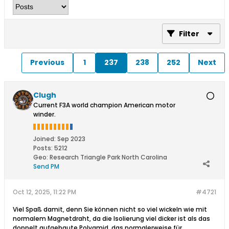
Filter
Previous
1
237
238
252
Next
Clugh
Current F3A world champion American motor
winder.
Joined:
Sep 2023
Posts:
5212
Geo
:
Research Triangle Park North Carolina
Send PM
Oct 12, 2025, 11:22 PM
#4721
Viel Spaß damit, denn Sie können nicht so viel wickeln wie mit
normalem Magnetdraht, da die Isolierung viel dicker ist als das
doppelt aufgebaute Polyamid, das normalerweise für