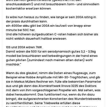
anschlusskabeln!) und mit brauchbarem form- und sinnvollem
kostenfaktor ersetzen können.
Es wäre nun heraus zu finden, wie lange er sein 200A rating in
der praxis durchhalten kann.
ein 4000er akku gibt bei 200A ein laufzeit von knapp einer
minute bei 50C her.
Und alle höheren aufgedruckten C-raten haben sich bisher als
nicht wirklich dauerhaft haltbar erwiesen.
10S und 200A wären 7kW.
Damit wären die 500 für ein aerodynamisch gutes 3,2 - 3,5kg
modell bei brauchbaren wetterbedingungen in der hand eines
guten piloten (zumindest nach meinen alten daten) wohl
machbar."
Wenn du das glaubst, nimm die Daten eines Flugzeugs, zum
Beispiel einer Robbe Amplitude mit MH-30-Tragflächen, und gib
sie in Markus Müllers Rechner ein. Fülle alle bekannten Parameter
aus und gib dann das Atomkraftwerk Xnova 3225 des Doktors
mit dem von ihm vorgeschlagenen Propeller ein. Mal sehen, was
dabei herauskommt. Das funktioniert nur, wenn du ihn dazu
bringst, die aufgezeichneten Konstanten des Wundertriebwerks
zu veröffentlichen. Seine Triebwerke erfüllen diese