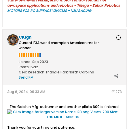
State-of-the-art PMSM/BLDC motor control solution for
aerospace applications and robotics - Télega - Zubax Robotics
MOTORS FOR RC SURFACE VEHICLES - NEU RACING
Clugh
Current F3A world champion American motor
winder.
Joined:
Sep 2023
Posts:
5212
Geo
:
Research Triangle Park North Carolina
Send PM
Aug 6, 2024, 09:33 AM
#1273
The Gaishin Mfg. outrunner and another pilots 600 is finished.
Thank you for your time and patience,