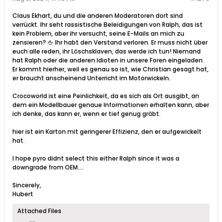
Claus Ekhart, du und die anderen Moderatoren dort sind
verrückt. Ihr seht rassistische Beleidigungen von Ralph, das ist
kein Problem, aber ihr versucht, seine E-Mails an mich zu
zensieren? 🖕 Ihr habt den Verstand verloren. Er muss nicht über
euch alle reden, ihr Löschsklaven, das werde ich tun! Niemand
hat Ralph oder die anderen Idioten in unsere Foren eingeladen.
Er kommt hierher, weil es genau so ist, wie Christian gesagt hat,
er braucht anscheinend Unterricht im Motorwickeln.
Crocoworld ist eine Peinlichkeit, da es sich als Ort ausgibt, an
dem ein Modellbauer genaue Informationen erhalten kann, aber
ich denke, das kann er, wenn er tief genug gräbt.
hier ist ein Karton mit geringerer Effizienz, den er aufgewickelt
hat.
I hope pyro didnt select this either Ralph since it was a
downgrade from OEM....
Sincerely,
Hubert
Attached Files