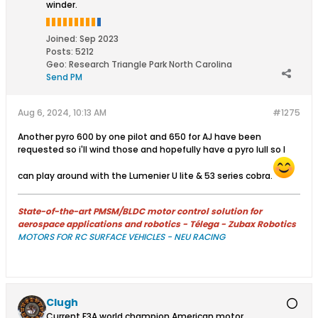
winder.
Joined:
Sep 2023
Posts:
5212
Geo
:
Research Triangle Park North Carolina
Send PM
Aug 6, 2024, 10:13 AM
#1275
Another pyro 600 by one pilot and 650 for AJ have been
requested so i'll wind those and hopefully have a pyro lull so I
can play around with the Lumenier U lite & 53 series cobra.
State-of-the-art PMSM/BLDC motor control solution for
aerospace applications and robotics - Télega - Zubax Robotics
MOTORS FOR RC SURFACE VEHICLES - NEU RACING
Clugh
Current F3A world champion American motor