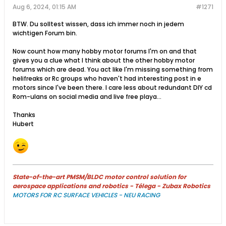
Aug 6, 2024, 01:15 AM
#1271
BTW. Du solltest wissen, dass ich immer noch in jedem
wichtigen Forum bin.
Now count how many hobby motor forums I'm on and that
gives you a clue what I think about the other hobby motor
forums which are dead. You act like I'm missing something from
helifreaks or Rc groups who haven't had interesting post in e
motors since I've been there. I care less about redundant DIY cd
Rom-ulans on social media and live free playa...
Thanks
Hubert
State-of-the-art PMSM/BLDC motor control solution for
aerospace applications and robotics - Télega - Zubax Robotics
MOTORS FOR RC SURFACE VEHICLES - NEU RACING