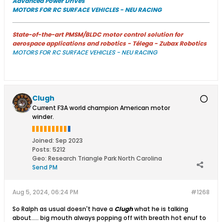
Advanced Power Drives
MOTORS FOR RC SURFACE VEHICLES - NEU RACING
State-of-the-art PMSM/BLDC motor control solution for
aerospace applications and robotics - Télega - Zubax Robotics
MOTORS FOR RC SURFACE VEHICLES - NEU RACING
Clugh
Current F3A world champion American motor
winder.
Joined:
Sep 2023
Posts:
5212
Geo
:
Research Triangle Park North Carolina
Send PM
Aug 5, 2024, 06:24 PM
#1268
So Ralph as usual doesn't have a
Clugh
what he is talking
about..... big mouth always popping off with breath hot enuf to