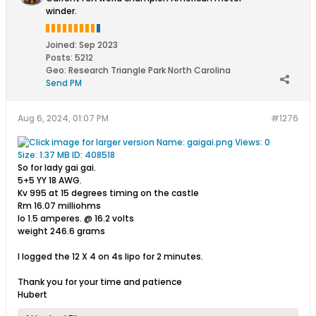
winder.
Joined:
Sep 2023
Posts:
5212
Geo
:
Research Triangle Park North Carolina
Send PM
Aug 6, 2024, 01:07 PM
#1276
So for lady gai gai.
5+5 YY 18 AWG.
Kv 995 at 15 degrees timing on the castle
Rm 16.07 milliohms
Io 1.5 amperes. @ 16.2 volts
weight 246.6 grams
I logged the 12 X 4 on 4s lipo for 2 minutes.
Thank you for your time and patience
Hubert