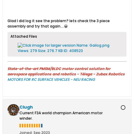
Glad I did log it see the problem? lets check the 3 piece
assembly and try that again....😀
Attached Files
State-of-the-art PMSM/BLDC motor control solution for
aerospace applications and robotics - Télega - Zubax Robotics
MOTORS FOR RC SURFACE VEHICLES - NEU RACING
Clugh
Current F3A world champion American motor
winder.
Joined:
Sep 2023