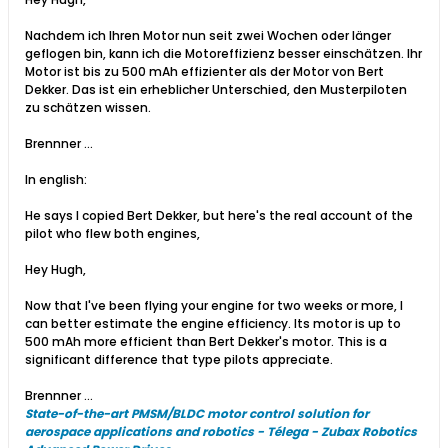
Nachdem ich Ihren Motor nun seit zwei Wochen oder länger
geflogen bin, kann ich die Motoreffizienz besser einschätzen. Ihr
Motor ist bis zu 500 mAh effizienter als der Motor von Bert
Dekker. Das ist ein erheblicher Unterschied, den Musterpiloten
zu schätzen wissen.
Brennner ...​​
In english:
He says I copied Bert Dekker, but here's the real account of the
pilot who flew both engines,
Hey Hugh,
Now that I've been flying your engine for two weeks or more, I
can better estimate the engine efficiency. Its motor is up to
500 mAh more efficient than Bert Dekker's motor. This is a
significant difference that type pilots appreciate.
Brennner ...​
State-of-the-art PMSM/BLDC motor control solution for
aerospace applications and robotics - Télega - Zubax Robotics