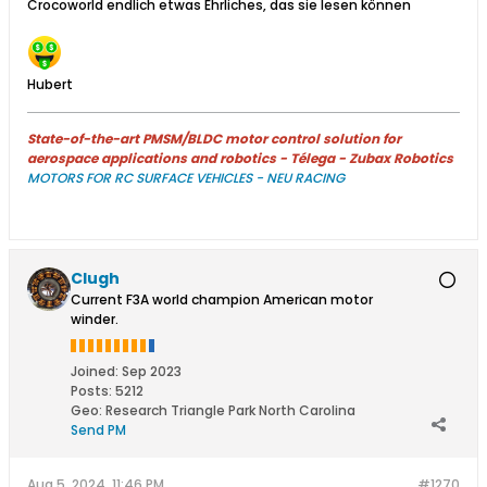
Crocoworld endlich etwas Ehrliches, das sie lesen können
Hubert
State-of-the-art PMSM/BLDC motor control solution for
aerospace applications and robotics - Télega - Zubax Robotics
MOTORS FOR RC SURFACE VEHICLES - NEU RACING
Clugh
Current F3A world champion American motor
winder.
Joined:
Sep 2023
Posts:
5212
Geo
:
Research Triangle Park North Carolina
Send PM
Aug 5, 2024, 11:46 PM
#1270