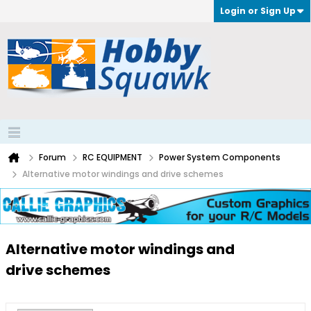
Login or Sign Up
Forum
RC EQUIPMENT
Power System Components
Alternative motor windings and drive schemes
Alternative motor windings and
drive schemes