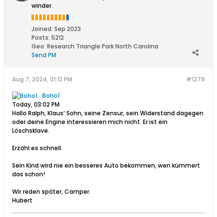
winder.
Joined:
Sep 2023
Posts:
5212
Geo
:
Research Triangle Park North Carolina
Send PM
Aug 7, 2024, 01:12 PM
#1279
Boho1
Today, 03:02 PM​
Hallo Ralph, Klaus‘ Sohn, seine Zensur, sein Widerstand dagegen
oder deine Engine interessieren mich nicht. Er ist ein
Löschsklave.
Erzähl es schnell.
Sein Kind wird nie ein besseres Auto bekommen, wen kümmert
das schon!
Wir reden später, Camper.
Hubert