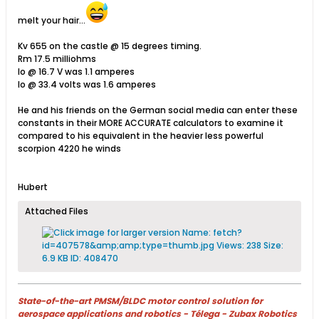
melt your hair...
Kv 655 on the castle @ 15 degrees timing.
Rm 17.5 milliohms
Io @ 16.7 V was 1.1 amperes
Io @ 33.4 volts was 1.6 amperes​
He and his friends on the German social media can enter these
constants in their MORE ACCURATE calculators to examine it
compared to his equivalent in the heavier less powerful
scorpion 4220 he winds
Hubert
Attached Files
State-of-the-art PMSM/BLDC motor control solution for
aerospace applications and robotics - Télega - Zubax Robotics