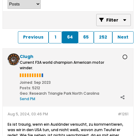
Filter
Previous
1
64
65
252
Next
Clugh
Current F3A world champion American motor
winder.
Joined:
Sep 2023
Posts:
5212
Geo
:
Research Triangle Park North Carolina
Send PM
Aug 5, 2024, 03:46 PM
#1261
Es ist traurig, wenn ein Ausländer versucht, zu kommentieren,
was wir in den USA tun, und nicht weiß, wovon zum Teufel er
redet. Wie Sie sehen, ist nichts verschmiert, da es mit einer