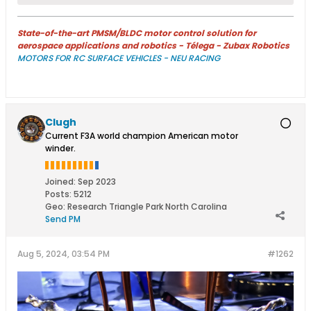
State-of-the-art PMSM/BLDC motor control solution for
aerospace applications and robotics - Télega - Zubax Robotics
MOTORS FOR RC SURFACE VEHICLES - NEU RACING
Clugh
Current F3A world champion American motor
winder.
Joined:
Sep 2023
Posts:
5212
Geo
:
Research Triangle Park North Carolina
Send PM
Aug 5, 2024, 03:54 PM
#1262