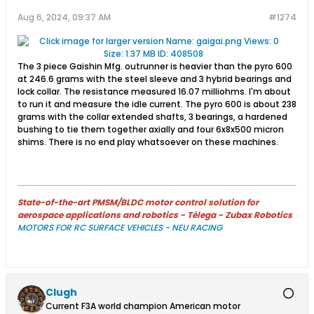
Aug 6, 2024, 09:37 AM
#1274
The 3 piece Gaishin Mfg. outrunner is heavier than the pyro 600
at 246.6 grams with the steel sleeve and 3 hybrid bearings and
lock collar. The resistance measured 16.07 milliohms. I'm about
to run it and measure the idle current. The pyro 600 is about 238
grams with the collar extended shafts, 3 bearings, a hardened
bushing to tie them together axially and four 6x8x500 micron
shims. There is no end play whatsoever on these machines.
State-of-the-art PMSM/BLDC motor control solution for
aerospace applications and robotics - Télega - Zubax Robotics
MOTORS FOR RC SURFACE VEHICLES - NEU RACING
Clugh
Current F3A world champion American motor