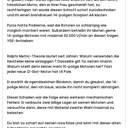
hässlichen Motor, den er Ihrer Frau geschenkt hat, zu
rechtfertigen. Ich würde diesen Schrott sofort zurückschicken
und ihr einen brandneuen 14-poligen Scorpion AA kaufen.
Pyros hatte Probleme, weil die Rotoren so schlampig wie
möglich montiert waren. Außerdem betreibt ihr Idioten gerne
14-polige Motoren mit maximal 30.000 U/min an diesen trägen
YGE-Antrieben.
Ralpfs Metric-Theorie lautet seit Jahren: Warum verwenden die
Hersteller keine einlagigen ? Dasselbe gilt für seinen Unsinn.
Warum stellt denn keiner mehr 10-polige Motoren her? Fast
jeder neue 12-Slot-Motor hat 14 Pole.
Er erzählt dir irgendwelchen Blödsinn, damit du glaubst, der 14-
polige Motor, den ich baue, würde ihn nicht komplett abhängen​.
Dieser Schaden war die Folge eines weiteren mechanischen
Fehlers: Er verbaute zwei billige Lager an seinen Motoren und
versuchte dann, diese mit Material zweiter Wahl maximal zu
belasten.
Du bist so scharf auf seinen rosa Käse und wirst mit dieser alten