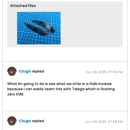
Attached Files
Clugh
replied
Oct 28, 2025, 07:59 PM
What Im going to do is see what we offer in a GaN module
because I can easily team this with Talega which is floating
zero SVM.
Clugh
replied
Oct 28, 2025, 07:58 PM