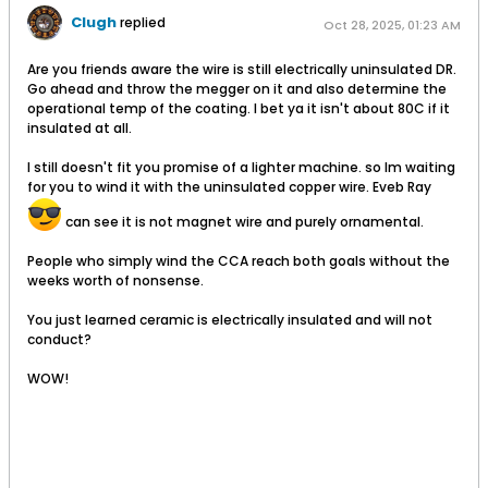
Clugh
replied
Oct 28, 2025, 01:23 AM
Are you friends aware the wire is still electrically uninsulated DR.
Go ahead and throw the megger on it and also determine the
operational temp of the coating. I bet ya it isn't about 80C if it
insulated at all.
I still doesn't fit you promise of a lighter machine. so Im waiting
for you to wind it with the uninsulated copper wire. Eveb Ray
can see it is not magnet wire and purely ornamental.
People who simply wind the CCA reach both goals without the
weeks worth of nonsense.
You just learned ceramic is electrically insulated and will not
conduct?
WOW!