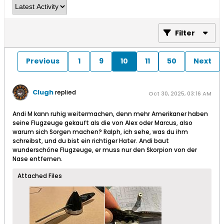
Filter
Previous
1
9
10
11
50
Next
Clugh
replied
Oct 30, 2025, 03:16 AM
Andi M kann ruhig weitermachen, denn mehr Amerikaner haben
seine Flugzeuge gekauft als die von Alex oder Marcus, also
warum sich Sorgen machen? Ralph, ich sehe, was du ihm
schreibst, und du bist ein richtiger Hater. Andi baut
wunderschöne Flugzeuge, er muss nur den Skorpion von der
Nase entfernen.
Attached Files