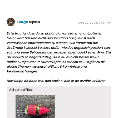
Clugh
replied
Oct 29, 2025, 07:17 AM
Es ist traurig, dass du so abhängig von seinem manipulierten
Geschwätz bist und nicht den Verstand hast, selbst nach
verlässlichen Informationen zu suchen. Wie immer hat der
Großmaul keinerlei Beweise dafür, wie das angeblich passiert sein
soll, und seine Behauptungen ergeben überhaupt keinen Sinn. Bist
du wirklich so begriffsstutzig, dass du es nicht besser weißt?
Bedient Ralph da nur Dummköpfe? Es scheint so… Es gibt zu all
diesen Themen wissenschaftliche Erkenntnisse und
Veröffentlichungen.
Lass Ralph dir doch mal den Unsinn, den er dir erzählt, erklären.
Attached Files