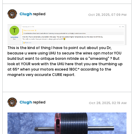
Clugh
replied
Oct 28, 2025, 07:09 PM
​This is the kind of thing I have to point out about you Dr,
because u were using UHU to secure the wires opn motor YOU
build but want to critique boron nitride as a "smearing" ? But
look at YOUR work with the UHU here that you are thumbing up
at 65* when your motors exceed 180C* according to the
magnets very accurate CURIE report.
Clugh
replied
Oct 28, 2025, 02:19 AM