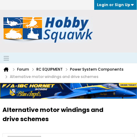
Login or Sign Up
Forum
RC EQUIPMENT
Power System Components
Alternative motor windings and drive schemes
Alternative motor windings and
drive schemes