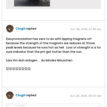
Clugh
replied
Oct 29, 2025, 07:08 AM
Desyncronization has zero to do with ripping magnets off
because the strength of the magnets are reduces at those
peak levels because he runs hot as hell . Loss of strength is a for
sure indicator that the pm get hotter than the sun.
Lass ihn dich anlügen … du blindes Mäuschen.
🐭🐭🐭🐭🐭🐭🐭🐭
Clugh
replied
Oct 29, 2025, 06:54 AM