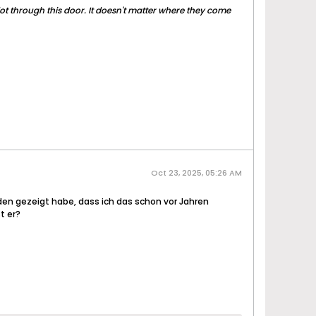
ilot through this door. It doesn't matter where they come
Oct 23, 2025, 05:26 AM
den gezeigt habe, dass ich das schon vor Jahren
t er?