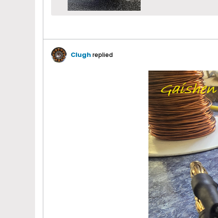
Clugh
replied