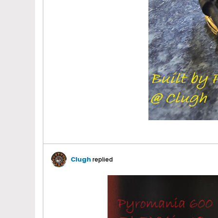
Clugh
replied