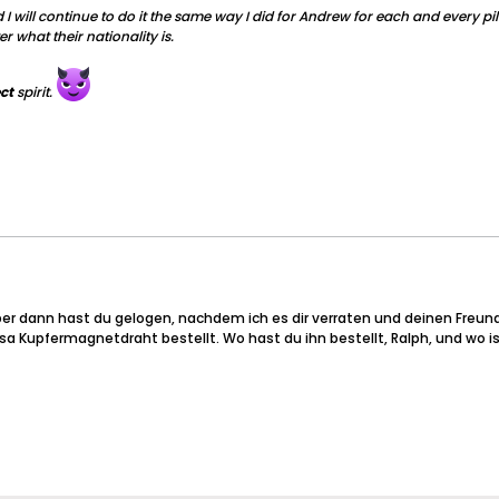
nd I will continue to do it the same way I did for Andrew for each and every p
 what their nationality is.
ect
spirit.
aber dann hast du gelogen, nachdem ich es dir verraten und deinen Freun
 Kupfermagnetdraht bestellt. Wo hast du ihn bestellt, Ralph, und wo is