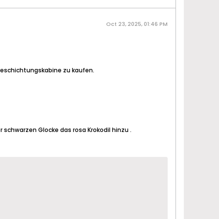
Oct 23, 2025, 01:46 PM
rbeschichtungskabine zu kaufen.
r schwarzen Glocke das rosa Krokodil hinzu .