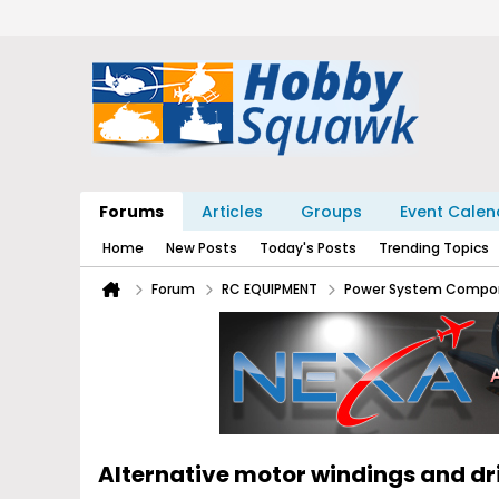
Forums
Articles
Groups
Event Calen
Home
New Posts
Today's Posts
Trending Topics
Forum
RC EQUIPMENT
Power System Compo
Alternative motor windings and d