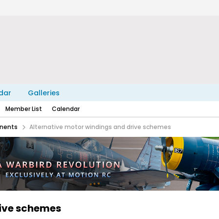
dar
Galleries
Member List
Calendar
nents
Alternative motor windings and drive schemes
rive schemes