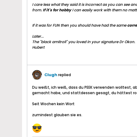
I care less what they said it is incorrect as you can see a
from.
If it's for hobby
I can easily work with them no matter
If it was for FUN then you should have had the same
corr
Later...
The "black amitroll" you loved in your signature Dr Okon.
Hubert
Clugh
replied
Du weißt, ich weiß, dass du PEEK verwenden wolltest, 
gemacht habe, und stattdessen gesagt, du hättest rosa
Seit Wochen kein Wort
zumindest glauben sie es.