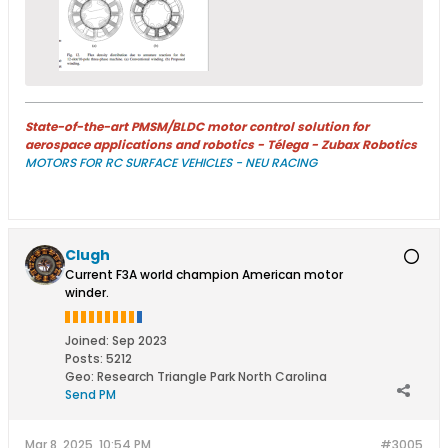
State-of-the-art PMSM/BLDC motor control solution for
aerospace applications and robotics - Télega - Zubax Robotics
MOTORS FOR RC SURFACE VEHICLES - NEU RACING
Clugh
Current F3A world champion American motor
winder.
Joined:
Sep 2023
Posts:
5212
Geo
:
Research Triangle Park North Carolina
Send PM
Mar 8, 2025, 10:54 PM
#3005