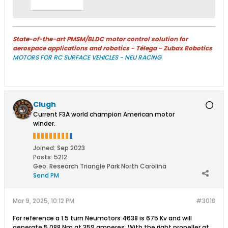
State-of-the-art PMSM/BLDC motor control solution for
aerospace applications and robotics - Télega - Zubax Robotics
MOTORS FOR RC SURFACE VEHICLES - NEU RACING
Clugh
Current F3A world champion American motor
winder.
Joined:
Sep 2023
Posts:
5212
Geo
:
Research Triangle Park North Carolina
Send PM
Mar 9, 2025, 10:12 PM
#3018
For reference a 1.5 turn Neumotors 4638 is 675 Kv and will
generate 5.088 Nm at 359 amperes. With the right propeller at