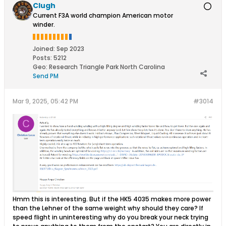
Clugh
Current F3A world champion American motor
winder.
Joined:
Sep 2023
Posts:
5212
Geo
:
Research Triangle Park North Carolina
Send PM
Mar 9, 2025, 05:42 PM
#3014
Hmm this is interesting. But if the HK5 4035 makes more power
than the Lehner of the same weight why should they care? If
speed flight in uninteresting why do you break your neck trying