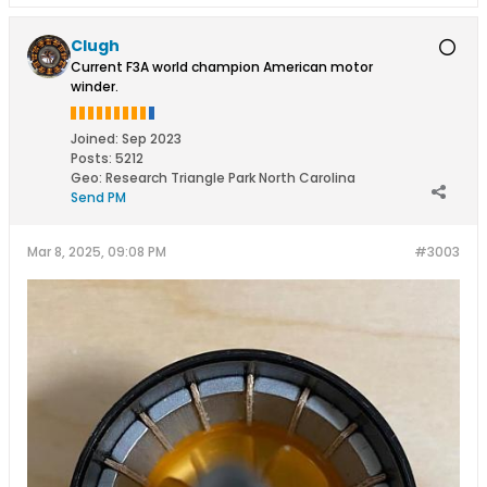
Clugh
Current F3A world champion American motor
winder.
Joined:
Sep 2023
Posts:
5212
Geo
:
Research Triangle Park North Carolina
Send PM
Mar 8, 2025, 09:08 PM
#3003