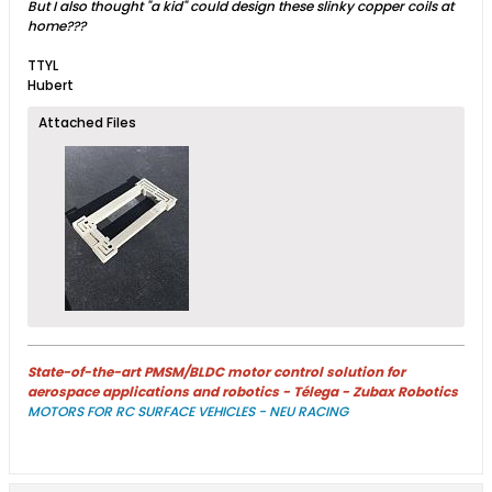
But I also thought "a kid" could design these slinky copper coils at
home???
TTYL
Hubert
Attached Files
State-of-the-art PMSM/BLDC motor control solution for
aerospace applications and robotics - Télega - Zubax Robotics
MOTORS FOR RC SURFACE VEHICLES - NEU RACING