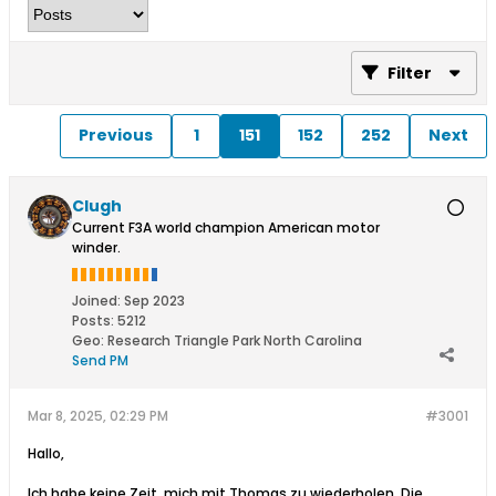
Filter
Previous
1
151
152
252
Next
Clugh
Current F3A world champion American motor
winder.
Joined:
Sep 2023
Posts:
5212
Geo
:
Research Triangle Park North Carolina
Send PM
Mar 8, 2025, 02:29 PM
#3001
Hallo,
Ich habe keine Zeit, mich mit Thomas zu wiederholen. Die