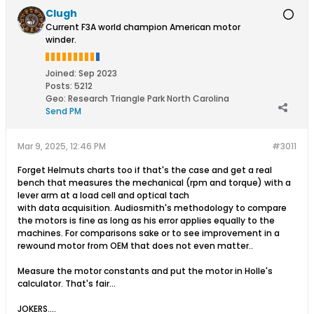
Clugh
Current F3A world champion American motor
winder.
Joined:
Sep 2023
Posts:
5212
Geo
:
Research Triangle Park North Carolina
Send PM
Mar 9, 2025, 12:46 PM
#3011
Forget Helmuts charts too if that's the case and get a real
bench that measures the mechanical (rpm and torque) with a
lever arm at a load cell and optical tach
with data acquisition. Audiosmith's methodology to compare
the motors is fine as long as his error applies equally to the
machines. For comparisons sake or to see improvement in a
rewound motor from OEM that does not even matter..
Measure the motor constants and put the motor in Holle's
calculator. That's fair...
JOKERS....