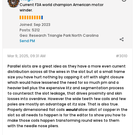
Current F3A world champion American motor
winder.
Joined:
Sep 2023
Posts:
5212
Geo
:
Research Triangle Park North Carolina
Send PM
Mar 9, 2025, 09:31 AM
#3010
Parallel slots are a great idea as they have a more even current
distribution across all the wires in the slot but at a small frame
size you have hurt nothing by capping it off with slight closure
which would have lessened the need for so much pm and a
heavier bell plus the expensive litz and segmentation process
to counteract the slot leakage, that drives proximity and skin
losses into overdrive. However the wide teeth few coils and few
poles are mostly an advantage at itz size. That is also true.
Properly dimensioned flat coils
would
allow allot of copper in the
slot so all needs to happen is for the editor to show you how to
make those coils happen transforming round wires to them
with the needle nose pliers.