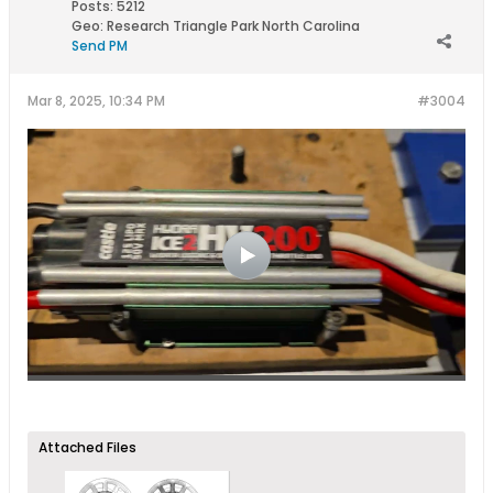
Posts:
5212
Geo
:
Research Triangle Park North Carolina
Send PM
Mar 8, 2025, 10:34 PM
#3004
Attached Files