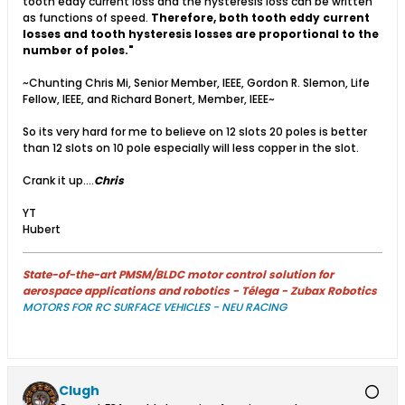
tooth eddy current loss and the hysteresis loss can be written
as functions of speed.
Therefore, both tooth eddy current
losses and tooth hysteresis losses are proportional to the
number of poles."
​~Chunting Chris Mi, Senior Member, IEEE, Gordon R. Slemon, Life
Fellow, IEEE, and Richard Bonert, Member, IEEE~
So its very hard for me to believe on 12 slots 20 poles is better
than 12 slots on 10 pole especially will less copper in the slot.
Crank it up....
Chris
YT
Hubert
State-of-the-art PMSM/BLDC motor control solution for
aerospace applications and robotics - Télega - Zubax Robotics
MOTORS FOR RC SURFACE VEHICLES - NEU RACING
Clugh