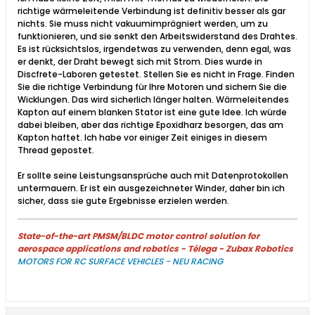
richtige wärmeleitende Verbindung ist definitiv besser als gar
nichts. Sie muss nicht vakuumimprägniert werden, um zu
funktionieren, und sie senkt den Arbeitswiderstand des Drahtes.
Es ist rücksichtslos, irgendetwas zu verwenden, denn egal, was
er denkt, der Draht bewegt sich mit Strom. Dies wurde in
Discfrete-Laboren getestet. Stellen Sie es nicht in Frage. Finden
Sie die richtige Verbindung für Ihre Motoren und sichern Sie die
Wicklungen. Das wird sicherlich länger halten. Wärmeleitendes
Kapton auf einem blanken Stator ist eine gute Idee. Ich würde
dabei bleiben, aber das richtige Epoxidharz besorgen, das am
Kapton haftet. Ich habe vor einiger Zeit einiges in diesem
Thread gepostet.​
Er sollte seine Leistungsansprüche auch mit Datenprotokollen
untermauern. Er ist ein ausgezeichneter Winder, daher bin ich
sicher, dass sie gute Ergebnisse erzielen werden.
State-of-the-art PMSM/BLDC motor control solution for
aerospace applications and robotics - Télega - Zubax Robotics
MOTORS FOR RC SURFACE VEHICLES - NEU RACING