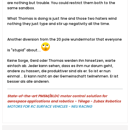
are nothing but trouble. You could restrict them both to the
same sandbox.
What Thomas is doing is just fine and those two haters wind
nothing they just type and stir up negativity all the time.
Another diversion from the 20 pole wundermotor that everyone
is "stupid" about....
Keine Sorge, Gerd oder Thomas werden ihn hinsetzen, warte
einfach ab. Jeder kann sehen, dass es ihm nur darum geht,
andere zu hassen, die produktiver sind als er. So ist er nun
einmal ... Er kann nicht an der Gemeinschaft teilnehmen. Er ist
besser als alle anderen.
State-of-the-art PMSM/BLDC motor control solution for
aerospace applications and robotics - Télega - Zubax Robotics
MOTORS FOR RC SURFACE VEHICLES - NEU RACING