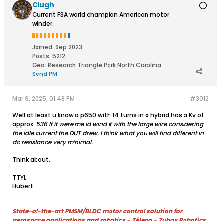
Clugh
Current F3A world champion American motor
winder.
Joined:
Sep 2023
Posts:
5212
Geo
:
Research Triangle Park North Carolina
Send PM
Mar 9, 2025, 01:48 PM
#3012
Well at least u know a p650 with 14 turns in a hybrid has a Kv of
approx.
536 If it were me id wind it with the large wire considering
the idle current the DUT drew. I think what you will find different in
dc resistance very minimal.
Think about.
TTYL
Hubert
State-of-the-art PMSM/BLDC motor control solution for
aerospace applications and robotics - Télega - Zubax Robotics