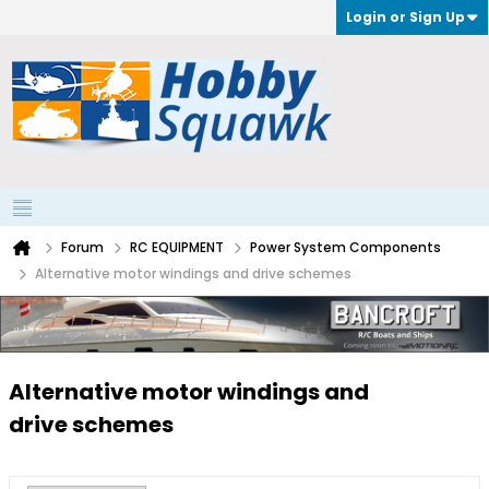
Login or Sign Up
Forum
RC EQUIPMENT
Power System Components
Alternative motor windings and drive schemes
Alternative motor windings and
drive schemes