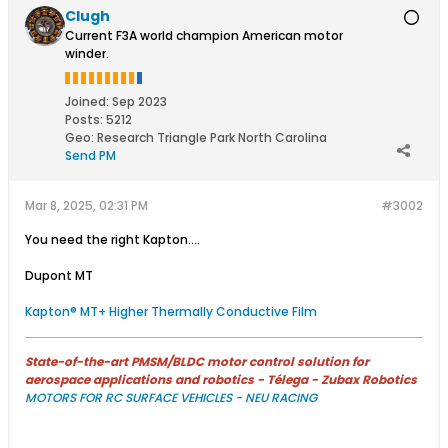
Clugh
Current F3A world champion American motor
winder.
Joined:
Sep 2023
Posts:
5212
Geo
:
Research Triangle Park North Carolina
Send PM
Mar 8, 2025, 02:31 PM
#3002
You need the right Kapton....
Dupont MT
Kapton® MT+ Higher Thermally Conductive Film
State-of-the-art PMSM/BLDC motor control solution for
aerospace applications and robotics - Télega - Zubax Robotics
MOTORS FOR RC SURFACE VEHICLES - NEU RACING