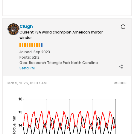
Clugh
Current F3A world champion American motor
winder.
Joined:
Sep 2023
Posts:
5212
Geo
:
Research Triangle Park North Carolina
Send PM
Mar 9, 2025, 09:07 AM
#3008