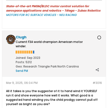
State-of-the-art PMSM/BLDC motor control solution for
aerospace applications and robotics - Télega - Zubax Robotics
MOTORS FOR RC SURFACE VEHICLES - NEU RACING
Clugh
Current F3A world champion American motor
winder.
Joined:
Sep 2023
Posts:
5212
Geo
:
Research Triangle Park North Carolina
Send PM
Mar 9, 2025, 06:04 PM
#3016
All it takes is you the suggester of it to hand wind it YOURSELF
run it and show everyone how well it works. What good is a
suggested hand winding you the child prodigy cannot pull off
yourself as bright as you are?