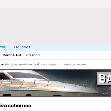
dar
Galleries
Member List
Calendar
nents
Alternative motor windings and drive schemes
rive schemes