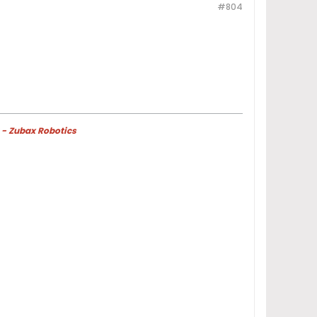
#804
 - Zubax Robotics