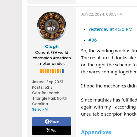
Jun 22, 2024, 09:53 PM
Yesterday at 4:30 PM
#36
Clugh
So, the winding work is fi
Current F3A world
The result in sth looks li
champion American
motor winder.
on the right the scheme fo
the wires coming together 
Joined:
Sep 2023
I hope the mechanics didn'
Posts:
5212
Geo
:
Research
Triangle Park North
Since matthias has fulfille
Carolina
again with my - according
Send PM
unsuitable scorpion knock
Share
Post
Appendixes