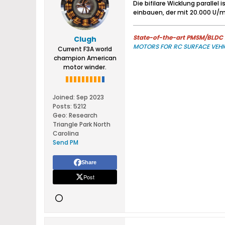
Die bifilare Wicklung parallel
einbauen, der mit 20.000 U/min
State-of-the-art PMSM/BLDC m
Clugh
MOTORS FOR RC SURFACE VEHI
Current F3A world
champion American
motor winder.
Joined:
Sep 2023
Posts:
5212
Geo
:
Research
Triangle Park North
Carolina
Send PM
Share
Post