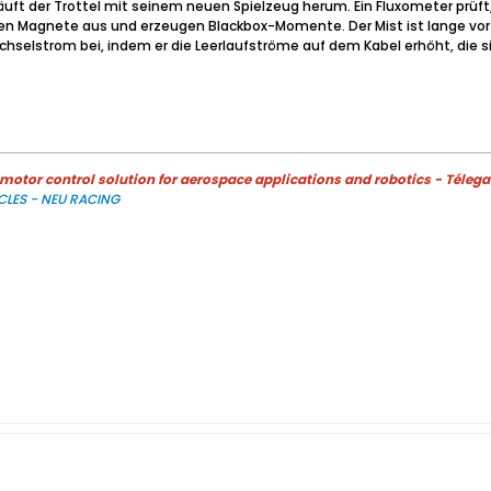
äuft der Trottel mit seinem neuen Spielzeug herum. Ein Fluxometer prü
en Magnete aus und erzeugen Blackbox-Momente. Der Mist ist lange vor 
echselstrom bei, indem er die Leerlaufströme auf dem Kabel erhöht, die
otor control solution for aerospace applications and robotics - Télega
CLES - NEU RACING