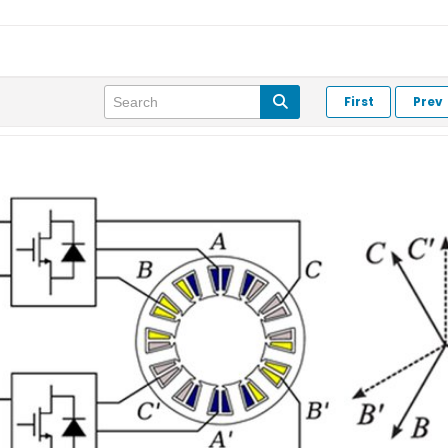
First
Prev