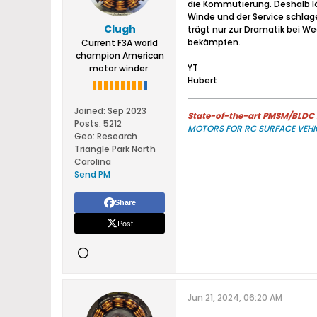
die Kommutierung. Deshalb l
Winde und der Service schlag
Clugh
trägt nur zur Dramatik bei W
bekämpfen.
Current F3A world
champion American
YT
motor winder.
Hubert
Joined:
Sep 2023
State-of-the-art PMSM/BLDC m
Posts:
5212
MOTORS FOR RC SURFACE VEHI
Geo
:
Research
Triangle Park North
Carolina
Send PM
Share
Post
Jun 21, 2024, 06:20 AM