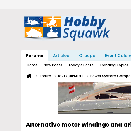
Forums
Articles
Groups
Event Calen
Home
New Posts
Today's Posts
Trending Topics
Forum
RC EQUIPMENT
Power System Compo
Alternative motor windings and d