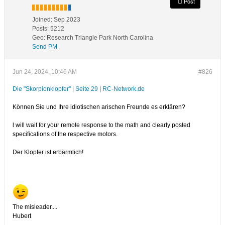
Post
Joined:
Sep 2023
Posts:
5212
Geo
:
Research Triangle Park North Carolina
Send PM
Jun 24, 2024, 10:46 AM
#826
Die "Skorpionklopfer" | Seite 29 | RC-Network.de
Können Sie und Ihre idiotischen arischen Freunde es erklären?
l will wait for your remote response to the math and clearly posted
specifications of the respective motors.
Der Klopfer ist erbärmlich!
The misleader....
Hubert