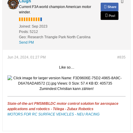
Clugh
Current F3A world champion American motor
Share
winder.
Post
Joined:
Sep 2023
Posts:
5212
Geo
:
Research Triangle Park North Carolina
Send PM
Jun 24, 2024, 01:27 PM
#835
Like so....
Zumindest Christian kann zählen!
State-of-the-art PMSM/BLDC motor control solution for aerospace
applications and robotics - Télega - Zubax Robotics
MOTORS FOR RC SURFACE VEHICLES - NEU RACING