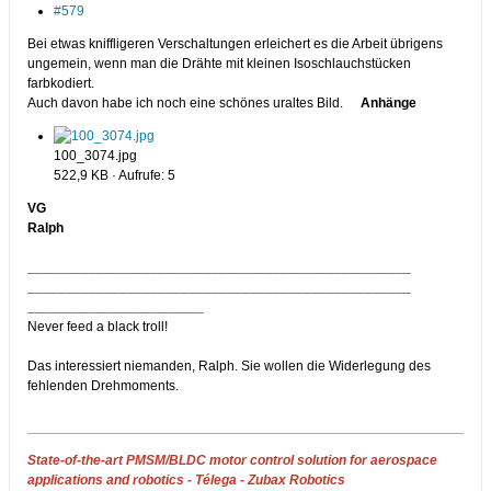
#579
Bei etwas kniffligeren Verschaltungen erleichert es die Arbeit übrigens
ungemein, wenn man die Drähte mit kleinen Isoschlauchstücken
farbkodiert.
Auch davon habe ich noch eine schönes uraltes Bild.
Anhänge
100_3074.jpg
522,9 KB · Aufrufe: 5
VG
Ralph
__________________________________________________
__________________________________________________
_______________________
Never feed a black troll!
Das interessiert niemanden, Ralph. Sie wollen die Widerlegung des
fehlenden Drehmoments.
State-of-the-art PMSM/BLDC motor control solution for aerospace
applications and robotics - Télega - Zubax Robotics