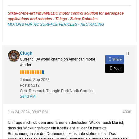
State-of-the-art PMSM/BLDC motor control solution for aerospace
applications and robotics - Télega - Zubax Robotics
MOTORS FOR RC SURFACE VEHICLES - NEU RACING
Clugh
Current F3A world champion American motor
Share
winder.
Post
Joined:
Sep 2023
Posts:
5212
Geo
:
Research Triangle Park North Carolina
Send PM
Jun 24, 2024, 09:07 PM
#838
Ich frage mich, ob dem unerfahrenen deutschen Wickler auch klar ist,
dass der Wicklungsfaktor ein Koeffizient ist, der für korrekte
Berechnungen vor der Drehmomentkonstante stehen muss. Das