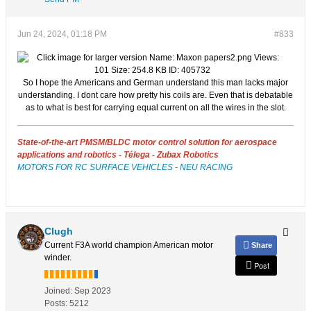
Jun 24, 2024, 01:18 PM
#833
So I hope the Americans and German understand this man lacks major
understanding. I dont care how pretty his coils are. Even that is debatable
as to what is best for carrying equal current on all the wires in the slot.
State-of-the-art PMSM/BLDC motor control solution for aerospace
applications and robotics - Télega - Zubax Robotics
MOTORS FOR RC SURFACE VEHICLES - NEU RACING
Clugh
Current F3A world champion American motor
Share
winder.
Post
Joined:
Sep 2023
Posts:
5212