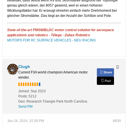
bedeutet, dass selbst wenn Kv und Stromstärke aufgrund der Topologie
genau gleich wären, der 8057 gewinnt, weil er einen höheren
Wicklungsfaktor hat. Er erzeugt ohnehin einfach mehr Drehmoment bei
gleicher Stromstärke. Das liegt an der Anzahl der Schlitze und Pole.
State-of-the-art PMSM/BLDC motor control solution for aerospace
applications and robotics - Télega - Zubax Robotics
MOTORS FOR RC SURFACE VEHICLES - NEU RACING
Clugh
Current F3A world champion American motor
Share
winder.
Post
Joined:
Sep 2023
Posts:
5212
Geo
:
Research Triangle Park North Carolina
Send PM
Jun 24, 2024, 10:39 PM
#839