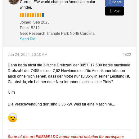
Current F3A world champion American motor
Share
winder.
Post
Joined:
Sep 2023
Posts:
5212
Geo
:
Research Triangle Park North Carolina
Send PM
Jun 24, 2024, 10:10 AM
#822
Dann ist da nicht die 3-fache Drehzahl der 8057. 17.500 ist die maximale
Drehzahl der 7455 mit nur 7,62 Newtonmeter. Die Amerikaner können
auch ohne mich sehen, dass der Motor nur zu 85% in seiner Leistung ist.
Glaubst du, ein Lehner oder Neu-Inrunner macht solche Plots?
NIE!​
Die Verschwendung dort sind 3,36 kW. Was für eine Maschine...​
State-of-the-art PMSM/BLDC motor control solution for aerospace