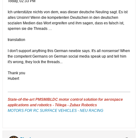
Today, 02:33 PM​
Ich unterstütze nichts von dem, was dieser deutsche Neuling sagt. Es ist
alles Unsinn! Wenn die kompetenten Deutschen in den deutschen
sozialen Medien das Wort ergreifen und ihm sagen, dass es falsch ist,
sperren sie die Threads …
translation
I don't support anything this German newbie says. It's all nonsense! When
the competent Germans on German social media speak up and tell him
it's wrong, they lock the threads...
Thank you
Hubert
State-of-the-art PMSM/BLDC motor control solution for aerospace
applications and robotics - Télega - Zubax Robotics
MOTORS FOR RC SURFACE VEHICLES - NEU RACING