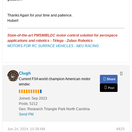
Thanks Again for your time and patience.
Hubert
State-of-the-art PMSM/BLDC motor control solution for aerospace
applications and robotics - Télega - Zubax Robotics
MOTORS FOR RC SURFACE VEHICLES - NEU RACING
Clugh
Current F3A world champion American motor
Share
winder.
Post
Joined:
Sep 2023
Posts:
5212
Geo
:
Research Triangle Park North Carolina
Send PM
Jun 24, 2024, 10:39 AM
#825