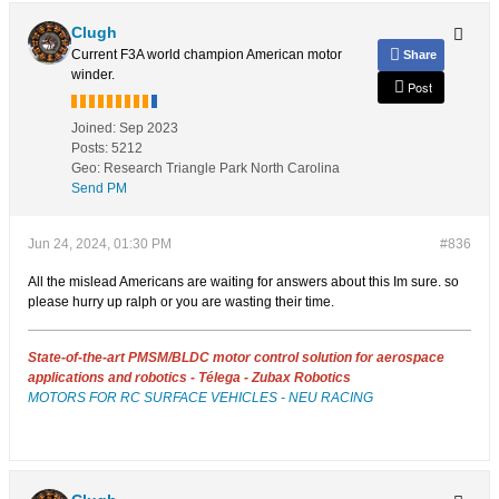
Clugh
Current F3A world champion American motor
Share
winder.
Post
Joined:
Sep 2023
Posts:
5212
Geo
:
Research Triangle Park North Carolina
Send PM
Jun 24, 2024, 01:30 PM
#836
All the mislead Americans are waiting for answers about this Im sure. so
please hurry up ralph or you are wasting their time.
State-of-the-art PMSM/BLDC motor control solution for aerospace
applications and robotics - Télega - Zubax Robotics
MOTORS FOR RC SURFACE VEHICLES - NEU RACING