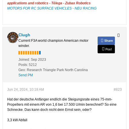
applications and robotics - Télega - Zubax Robotics
MOTORS FOR RC SURFACE VEHICLES - NEU RACING
Clugh
Current F3A world champion American motor
Share
winder.
Post
Joined:
Sep 2023
Posts:
5212
Geo
:
Research Triangle Park North Carolina
Send PM
Jun 24, 2024, 10:18 AM
#823
Hat der deutsche Anfänger endlich die Steigungsrate eines 75-mm-
Propellers mit einem AR von 1,6 bei 17.500 U/min berechnet? So eine
Schnecke. Das kann doch nicht dein Ernst sein, oder?
3,3 kW Abfall