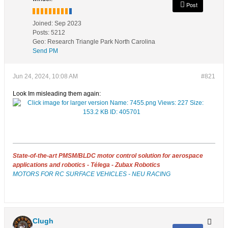
Post
Joined:
Sep 2023
Posts:
5212
Geo
:
Research Triangle Park North Carolina
Send PM
Jun 24, 2024, 10:08 AM
#821
Look Im misleading them again:
State-of-the-art PMSM/BLDC motor control solution for aerospace
applications and robotics - Télega - Zubax Robotics
MOTORS FOR RC SURFACE VEHICLES - NEU RACING
Clugh