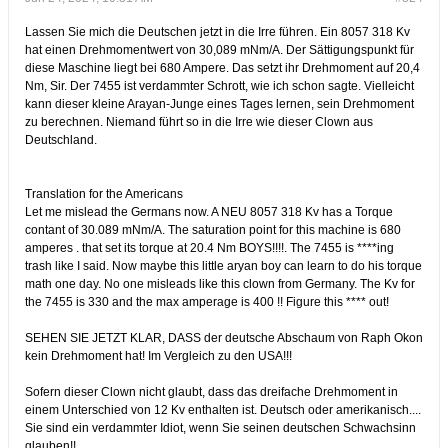
Lassen Sie mich die Deutschen jetzt in die Irre führen. Ein 8057 318 Kv
hat einen Drehmomentwert von 30,089 mNm/A. Der Sättigungspunkt für
diese Maschine liegt bei 680 Ampere. Das setzt ihr Drehmoment auf 20,4
Nm, Sir. Der 7455 ist verdammter Schrott, wie ich schon sagte. Vielleicht
kann dieser kleine Arayan-Junge eines Tages lernen, sein Drehmoment
zu berechnen. Niemand führt so in die Irre wie dieser Clown aus
Deutschland.
Translation for the Americans
Let me mislead the Germans now. A NEU 8057 318 Kv has a Torque
contant of 30.089 mNm/A. The saturation point for this machine is 680
amperes . that set its torque at 20.4 Nm BOYS!!!!. The 7455 is ****ing
trash like I said. Now maybe this little aryan boy can learn to do his torque
math one day. No one misleads like this clown from Germany. The Kv for
the 7455 is 330 and the max amperage is 400 !! Figure this **** out!
SEHEN SIE JETZT KLAR, DASS der deutsche Abschaum von Raph Okon
kein Drehmoment hat! Im Vergleich zu den USA!!!
Sofern dieser Clown nicht glaubt, dass das dreifache Drehmoment in
einem Unterschied von 12 Kv enthalten ist. Deutsch oder amerikanisch....
Sie sind ein verdammter Idiot, wenn Sie seinen deutschen Schwachsinn
glauben!!​