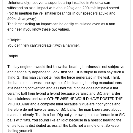
Unfortunately, not even a super bearing installed in America can
withstand an axial impact with about 20kg and 200km/h impact speed.
(Not to mention the vel smaller bearings in our speeders at 5kg and
500km/h anyway.)
The forces acting on impact can be easily calculated even as a non-
engineer if you know these two values.
~Ralph~
You definitely can't recreate it with a hammer. ​
Ralph!
The lay engineer would first know that bearing hardness is not subjective
and nationality dependent. Look, first of all, it is stupid to even say such a
thing. 2. This man cannot tell you the force generated in the test. Third,
the hammer test was done by one of the leading bearing manufacturers
at a bearing convention and as I told the idiot, he does not have a flat
ceramic ball from hybrid a hybrid because ceramic and SiC are harder
than stainless steel race OTHERWISE HE WOULD HAVE POSTED THE
PHOTO. A liar and a complete idiot because NMBs are not hybrids and
therefore do not have ceramic or SiC balls. The man knows zero about
materials clearly. That is a fact. Dig out your own photos of ceramic or SiC
balls with flats. You sound like an idiot because in a holistic bearing the
entire load is distributed across all the balls not a single one. So keep
fooling yourself.​