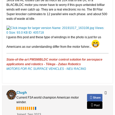
Since the AC losses can be as much as 10X that of the DC in a
BLAC/BLDC motor you never have to worry if this guys untwisted bifilar
winds will ever catch up. They are a real electronic no no. The BI Filar
Super knocker culminates to 12 parallel wire each phase. and about 500
wats of waste at idle.
I guess this post and these type of windings in the photo is just for us
Americans as our understanding differ from the motor fuhrer...
State-of-the-art PMSM/BLDC motor control solution for aerospace
applications and robotics - Télega - Zubax Robotics
MOTORS FOR RC SURFACE VEHICLES - NEU RACING
Clugh
Current F3A world champion American motor
Share
winder.
Post
Joined:
Sep 2023