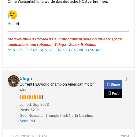
Ohne Wasserkühlung würde das deutsche POS verbrennen.
Hubert
State-of-the-art PMSM/BLDC motor control solution for aerospace
applications and robotics - Télega - Zubax Robotics
MOTORS FOR RC SURFACE VEHICLES - NEU RACING
Clugh
Current F3A world champion American motor
Share
winder.
Post
Joined:
Sep 2023
Posts:
5212
Geo
:
Research Triangle Park North Carolina
Send PM
Jun 24, 2024, 10:31 AM
#824