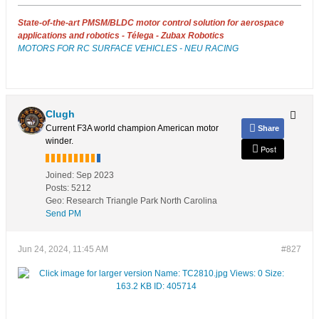
State-of-the-art PMSM/BLDC motor control solution for aerospace
applications and robotics - Télega - Zubax Robotics
MOTORS FOR RC SURFACE VEHICLES - NEU RACING
Clugh
Current F3A world champion American motor
Share
winder.
Post
Joined:
Sep 2023
Posts:
5212
Geo
:
Research Triangle Park North Carolina
Send PM
Jun 24, 2024, 11:45 AM
#827