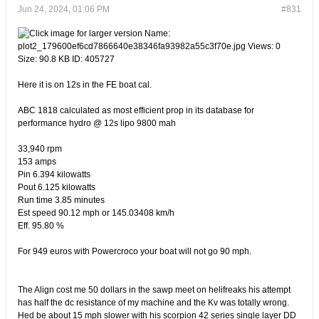
Jun 24, 2024, 01:06 PM
#831
Here it is on 12s in the FE boat cal.
ABC 1818 calculated as most efficient prop in its database for
performance hydro @ 12s lipo 9800 mah
33,940 rpm
153 amps
Pin 6.394 kilowatts
Pout 6.125 kilowatts
Run time 3.85 minutes
Est speed 90.12 mph or 145.03408 km/h
Eff. 95.80 %​
For 949 euros with Powercroco your boat will not go 90 mph.
The Align cost me 50 dollars in the sawp meet on helifreaks his attempt
has half the dc resistance of my machine and the Kv was totally wrong.
Hed be about 15 mph slower with his scorpion 42 series single layer DD