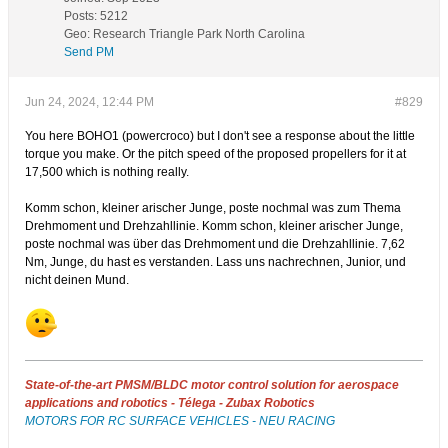
Posts:
5212
Geo
:
Research Triangle Park North Carolina
Send PM
Jun 24, 2024, 12:44 PM
#829
You here BOHO1 (powercroco) but I don't see a response about the little
torque you make. Or the pitch speed of the proposed propellers for it at
17,500 which is nothing really.
Komm schon, kleiner arischer Junge, poste nochmal was zum Thema
Drehmoment und Drehzahllinie. Komm schon, kleiner arischer Junge,
poste nochmal was über das Drehmoment und die Drehzahllinie. 7,62
Nm, Junge, du hast es verstanden. Lass uns nachrechnen, Junior, und
nicht deinen Mund.
State-of-the-art PMSM/BLDC motor control solution for aerospace
applications and robotics - Télega - Zubax Robotics
MOTORS FOR RC SURFACE VEHICLES - NEU RACING