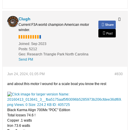
Clugh
Current F3A world champion American motor
Share
winder.
Post
Joined:
Sep 2023
Posts:
5212
Geo
:
Research Triangle Park North Carolina
Send PM
Jun 24, 2024, 01:05 PM
#830
and about this motor I wound for a scale boat you know the rest
Black Karma Align 700Mx "POC" Edition
Total losses 74.6 !
Copper .1 watts
Iron 73.6 watts