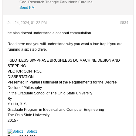
Geo
:
Research Triangle Park North Carolina
Send PM
Jun 24, 2024, 01:22 PM
#834
he also doesnt understand alot about commutation.
Read here and you will understand why you want a true trap if you are
running a six step drive.
~SLOTLESS SIX-PHASE BRUSHLESS DC MACHINE DESIGN AND
STEPPING
VECTOR CONTROL
DISSERTATION
Presented in Partial Fulfillment of the Requirements for the Degree
Doctor of Philosophy
in the Graduate School of The Ohio State University
By
Yu Liu, B. S.
Graduate Program in Electrical and Computer Engineering
The Ohio State University
2015~
Boho1