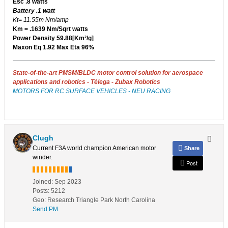
Esc .8 watts
Battery .1 watt
Kt= 11.55m Nm/amp
Km = .1639 Nm/Sqrt watts
Power Density 59.88[Km²/g]
Maxon Eq 1.92 Max Eta 96%
State-of-the-art PMSM/BLDC motor control solution for aerospace
applications and robotics - Télega - Zubax Robotics
MOTORS FOR RC SURFACE VEHICLES - NEU RACING
Clugh
Current F3A world champion American motor
Share
winder.
Post
Joined:
Sep 2023
Posts:
5212
Geo
:
Research Triangle Park North Carolina
Send PM