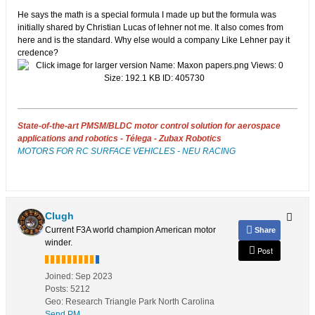
He says the math is a special formula I made up but the formula was
initially shared by Christian Lucas of lehner not me. It also comes from
here and is the standard. Why else would a company Like Lehner pay it
credence?
State-of-the-art PMSM/BLDC motor control solution for aerospace
applications and robotics - Télega - Zubax Robotics
MOTORS FOR RC SURFACE VEHICLES - NEU RACING
Clugh
Current F3A world champion American motor
Share
winder.
Post
Joined:
Sep 2023
Posts:
5212
Geo
:
Research Triangle Park North Carolina
Send PM