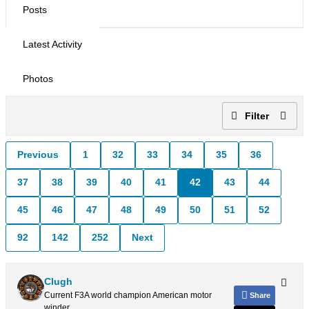
Posts
Latest Activity
Photos
Filter
Previous
1
32
33
34
35
36
37
38
39
40
41
42
43
44
45
46
47
48
49
50
51
52
92
142
252
Next
Clugh
Current F3A world champion American motor
Share
winder.