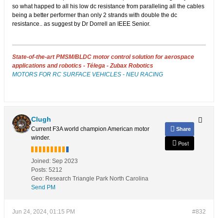
so what happed to all his low dc resistance from paralleling all the cables
being a better performer than only 2 strands with double the dc
resistance.. as suggest by Dr Dorrell an IEEE Senior.
State-of-the-art PMSM/BLDC motor control solution for aerospace
applications and robotics - Télega - Zubax Robotics
MOTORS FOR RC SURFACE VEHICLES - NEU RACING
Clugh
Current F3A world champion American motor
Share
winder.
Post
Joined:
Sep 2023
Posts:
5212
Geo
:
Research Triangle Park North Carolina
Send PM
Jun 24, 2024, 01:15 PM
#832