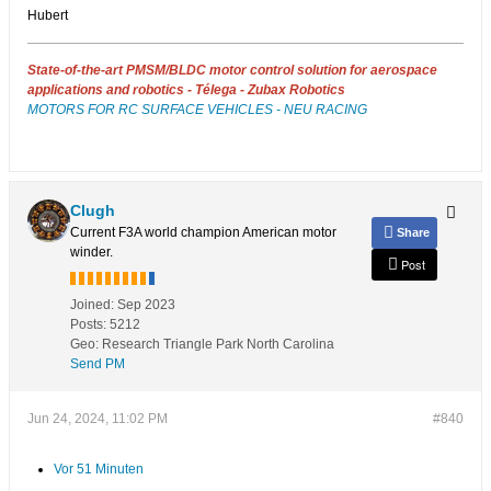
Hubert
State-of-the-art PMSM/BLDC motor control solution for aerospace
applications and robotics - Télega - Zubax Robotics
MOTORS FOR RC SURFACE VEHICLES - NEU RACING
Clugh
Current F3A world champion American motor
Share
winder.
Post
Joined:
Sep 2023
Posts:
5212
Geo
:
Research Triangle Park North Carolina
Send PM
Jun 24, 2024, 11:02 PM
#840
Vor 51 Minuten