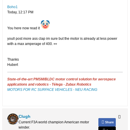
Boho1
Today, 12:17 PM​
You here now read it
youll post more ass clap im sure but the motor is already at less power
with a max amperage of 400. 👀
Thanks
Hubert
State-of-the-art PMSM/BLDC motor control solution for aerospace
applications and robotics - Télega - Zubax Robotics
MOTORS FOR RC SURFACE VEHICLES - NEU RACING
Clugh
Current F3A world champion American motor
Share
winder.