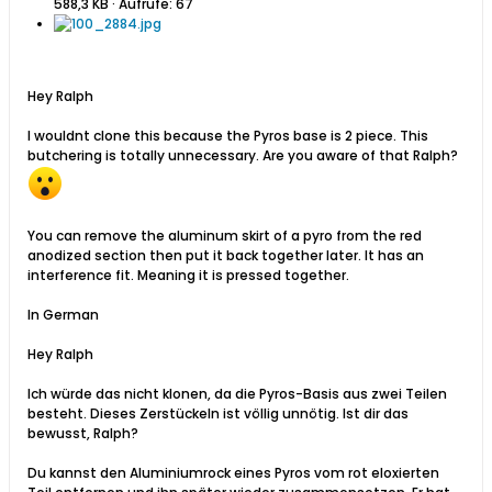
588,3 KB · Aufrufe: 67
Hey Ralph
I wouldnt clone this because the Pyros base is 2 piece. This
butchering is totally unnecessary. Are you aware of that Ralph?
You can remove the aluminum skirt of a pyro from the red
anodized section then put it back together later. It has an
interference fit. Meaning it is pressed together.
In German
​Hey Ralph
Ich würde das nicht klonen, da die Pyros-Basis aus zwei Teilen
besteht. Dieses Zerstückeln ist völlig unnötig. Ist dir das
bewusst, Ralph?
Du kannst den Aluminiumrock eines Pyros vom rot eloxierten