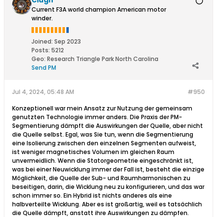
Clugh
Current F3A world champion American motor
winder.
Joined:
Sep 2023
Posts:
5212
Geo
:
Research Triangle Park North Carolina
Send PM
Jul 4, 2024, 05:48 AM
#950
Konzeptionell war mein Ansatz zur Nutzung der gemeinsam
genutzten Technologie immer anders. Die Praxis der PM-
Segmentierung dämpft die Auswirkungen der Quelle, aber nicht
die Quelle selbst. Egal, was Sie tun, wenn die Segmentierung
eine Isolierung zwischen den einzelnen Segmenten aufweist,
ist weniger magnetisches Volumen im gleichen Raum
unvermeidlich. Wenn die Statorgeometrie eingeschränkt ist,
was bei einer Neuwicklung immer der Fall ist, besteht die einzige
Möglichkeit, die Quelle der Sub- und Raumharmonischen zu
beseitigen, darin, die Wicklung neu zu konfigurieren, und das war
schon immer so. Ein Hybrid ist nichts anderes als eine
halbverteilte Wicklung. Aber es ist großartig, weil es tatsächlich
die Quelle dämpft, anstatt ihre Auswirkungen zu dämpfen.