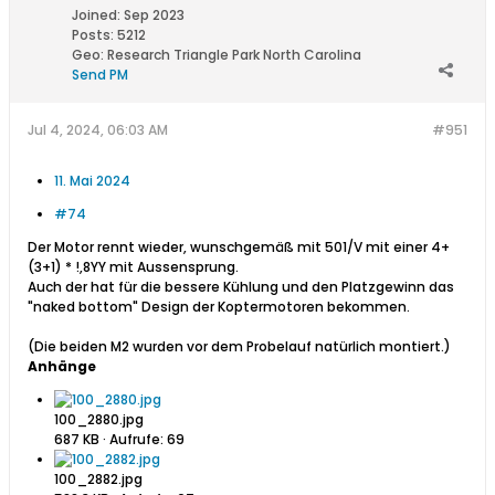
Joined:
Sep 2023
Posts:
5212
Geo
:
Research Triangle Park North Carolina
Send PM
Jul 4, 2024, 06:03 AM
#951
11. Mai 2024
#74
Der Motor rennt wieder, wunschgemäß mit 501/V mit einer 4+
(3+1) * !,8YY mit Aussensprung.
Auch der hat für die bessere Kühlung und den Platzgewinn das
"naked bottom" Design der Koptermotoren bekommen.
(Die beiden M2 wurden vor dem Probelauf natürlich montiert.)
Anhänge
100_2880.jpg
687 KB · Aufrufe: 69
100_2882.jpg