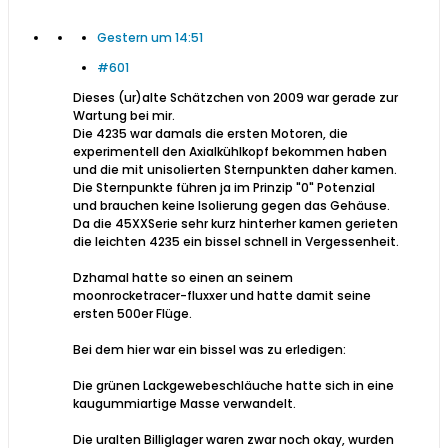
Gestern um 14:51
#601
Dieses (ur)alte Schätzchen von 2009 war gerade zur
Wartung bei mir.
Die 4235 war damals die ersten Motoren, die
experimentell den Axialkühlkopf bekommen haben
und die mit unisolierten Sternpunkten daher kamen.
Die Sternpunkte führen ja im Prinzip "0" Potenzial
und brauchen keine Isolierung gegen das Gehäuse.
Da die 45XXSerie sehr kurz hinterher kamen gerieten
die leichten 4235 ein bissel schnell in Vergessenheit.
Dzhamal hatte so einen an seinem
moonrocketracer-fluxxer und hatte damit seine
ersten 500er Flüge.
Bei dem hier war ein bissel was zu erledigen:
Die grünen Lackgewebeschläuche hatte sich in eine
kaugummiartige Masse verwandelt.
Die uralten Billiglager waren zwar noch okay, wurden