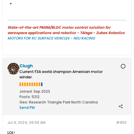
9.1 KB · Views: 10
State-of-the-art PMSM/BLDC motor control solution for
aerospace applications and robotics - Télega - Zubax Robotics
MOTORS FOR RC SURFACE VEHICLES - NEU RACING
Clugh
Current F3A world champion American motor
winder.
Joined:
Sep 2023
Posts:
5212
Geo
:
Research Triangle Park North Carolina
Send PM
Jul 4, 2024, 06:58 AM
#953
LOL!