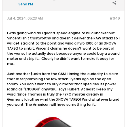
Send PM
Jul 4, 2024, 05:23 AM
#949
I was going wind an Egodrift speed engine to kill a knocker but
Vincent isn't trustworthy and doesn't deliver the RAW stack! so I
will get straight to the point and wind a Pyro 1000 or an XNOVA
TAREQ to sink it. Vincent claims he doesn't want to be part of
the war so he actually does because anyone could buy a wound
motor and strip it... Clearly he didn't want to make it easy for
me....
Just another $ucka from the GSM. Having the audacity to claim
that after promising the raw stack 3 years ago on the open
forum. You don't want to buy a motor that specifies its power
rating as "ENOUGH" anyway... says Hubert. At least I keep my
word. Since Thomas is truly the PYRO master already in
Germany Id rather wind the XNOVA TAREQ! Wind whatever brand
you want. The American will have something for it.