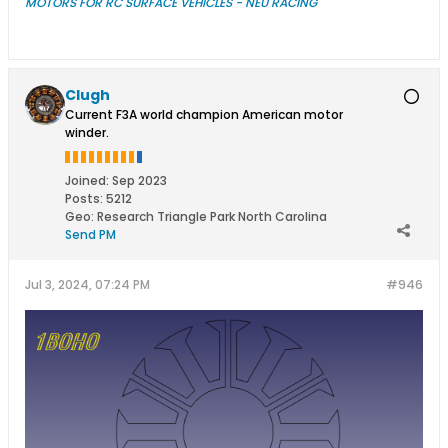
MOTORS FOR RC SURFACE VEHICLES - NEU RACING
Clugh
Current F3A world champion American motor
winder.
Joined:
Sep 2023
Posts:
5212
Geo
:
Research Triangle Park North Carolina
Send PM
Jul 3, 2024, 07:24 PM
#946