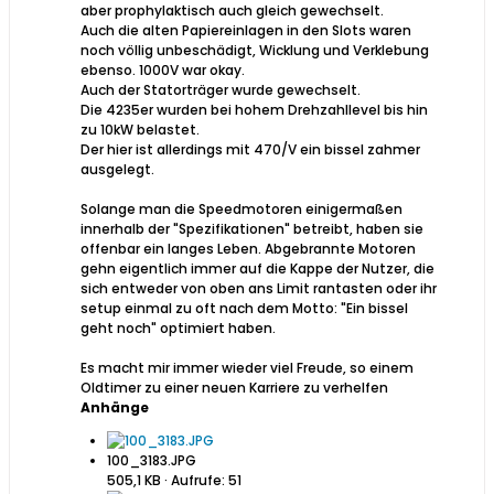
aber prophylaktisch auch gleich gewechselt.
Auch die alten Papiereinlagen in den Slots waren
noch völlig unbeschädigt, Wicklung und Verklebung
ebenso. 1000V war okay.
Auch der Statorträger wurde gewechselt.
Die 4235er wurden bei hohem Drehzahllevel bis hin
zu 10kW belastet.
Der hier ist allerdings mit 470/V ein bissel zahmer
ausgelegt.
Solange man die Speedmotoren einigermaßen
innerhalb der "Spezifikationen" betreibt, haben sie
offenbar ein langes Leben. Abgebrannte Motoren
gehn eigentlich immer auf die Kappe der Nutzer, die
sich entweder von oben ans Limit rantasten oder ihr
setup einmal zu oft nach dem Motto: "Ein bissel
geht noch" optimiert haben.
Es macht mir immer wieder viel Freude, so einem
Oldtimer zu einer neuen Karriere zu verhelfen
Anhänge
100_3183.JPG
505,1 KB · Aufrufe: 51