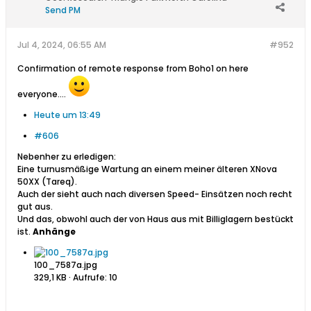
Send PM
Jul 4, 2024, 06:55 AM
#952
Confirmation of remote response from Boho1 on here
everyone....
Heute um 13:49
#606
Nebenher zu erledigen:
Eine turnusmäßige Wartung an einem meiner älteren XNova
50XX (Tareq).
Auch der sieht auch nach diversen Speed- Einsätzen noch recht
gut aus.
Und das, obwohl auch der von Haus aus mit Billiglagern bestückt
ist.
Anhänge
100_7587a.jpg
329,1 KB · Aufrufe: 10