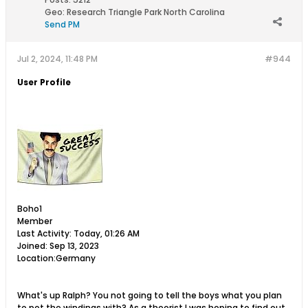
Geo
:
Research Triangle Park North Carolina
Send PM
Jul 2, 2024, 11:48 PM
#944
User Profile
Boho1
Member
Last Activity: Today, 01:26 AM
Joined: Sep 13, 2023
Location:​Germany
What's up Ralph? You not going to tell the boys what you plan
to pot the windings with? As a theorist I was hoping to find out