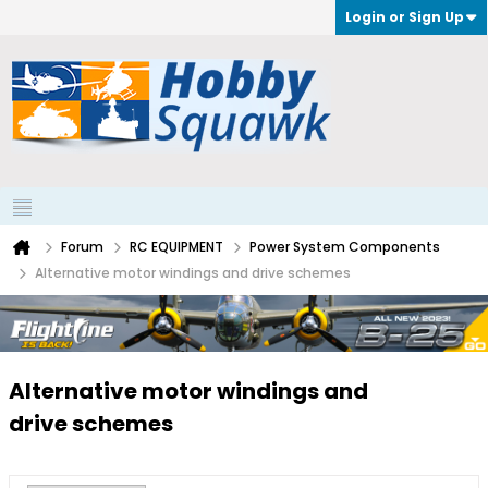
Login or Sign Up
Forum
RC EQUIPMENT
Power System Components
Alternative motor windings and drive schemes
Alternative motor windings and
drive schemes